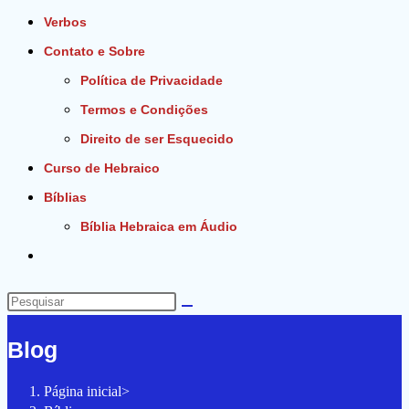
Verbos
Contato e Sobre
Política de Privacidade
Termos e Condições
Direito de ser Esquecido
Curso de Hebraico
Bíblias
Bíblia Hebraica em Áudio
Alternar
pesquisa
do
Pesquisar
site
neste
Blog
site
Página inicial
>