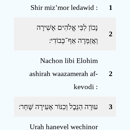
Shir miz’mor ledawid :
1
נָכוֹן לִבִּי אֱלֹהִים אָשִׁירָה
2
וַאֲזַמְּרָה אַף־כְּבוֹדִי ׃
Nachon libi Elohim
ashirah waazamerah af-
2
kevodi :
עוּרָה הַנֵּבֶל וְכִנּוֹר אָעִירָה שָּׁחַר ׃
3
Urah hanevel wechinor