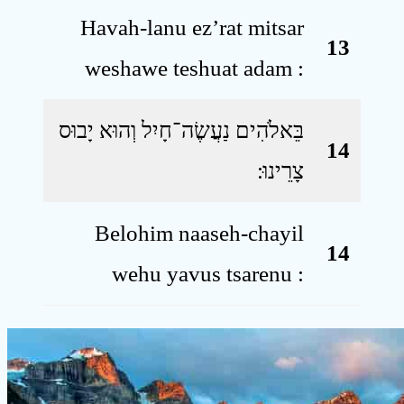
Havah-lanu ez’rat mitsar
13
weshawe teshuat adam :
בֵּאלֹהִים נַעֲשֶׂה־חָיִל וְהוּא יָבוּס
14
צָרֵינוּ ׃
Belohim naaseh-chayil
14
wehu yavus tsarenu :