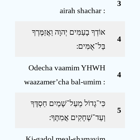
3
airah shachar :
אוֹדְךָ בָעַמִּים יְהוָה וַאֲזַמֶּרְךָ
4
בַּל־אֻמִּים ׃
Odecha vaamim YHWH
4
waazamer’cha bal-umim :
כִּי־גָדוֹל מֵעַל־שָׁמַיִם חַסְדֶּךָ
5
וְעַד־שְׁחָקִים אֲמִתֶּךָ ׃
Ki-gadol meal-shamayim