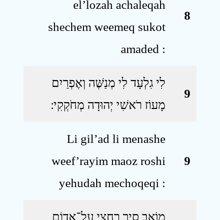
el’lozah achaleqah
8
shechem weemeq sukot
amaded :
לִי גִלְעָד לִי מְנַשֶּׁה וְאֶפְרַיִם
9
מָעוֹז רֹאשִׁי יְהוּדָה מְחֹקְקִי ׃
Li gil’ad li menashe
weef’rayim maoz roshi
9
yehudah mechoqeqi :
מוֹאָב סִיר רַחְצִי עַל־אֱדוֹם