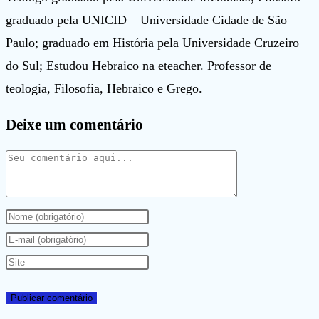
graduado pela UNICID – Universidade Cidade de São
Paulo; graduado em História pela Universidade Cruzeiro
do Sul; Estudou Hebraico na eteacher. Professor de
teologia, Filosofia, Hebraico e Grego.
Deixe um comentário
Comentário
Digite
seu
Digite
nome
seu
Digite
ou
endereço
o
nome
de
URL