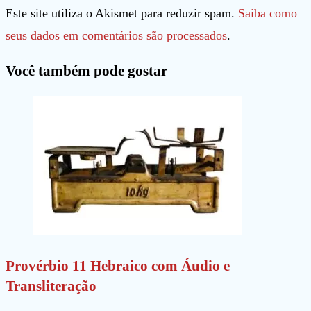
de
e-
do
Este site utiliza o Akismet para reduzir spam.
Saiba como
usuário
mail
seu
seus dados em comentários são processados
.
para
para
site
Você também pode gostar
comentar
comentar
(opcional)
Provérbio 11 Hebraico com Áudio e
Transliteração