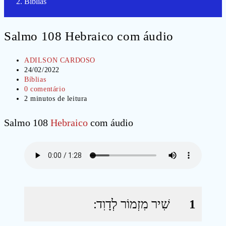
Bíblias
Salmo 108 Hebraico com áudio
Autor
ADILSON CARDOSO
do
Post
24/02/2022
post:
publicado:
Categoria
Bíblias
do
Comentários
0 comentário
post:
do
Tempo
2 minutos de leitura
post:
de
leitura:
Salmo 108
Hebraico
com áudio
שִׁיר מִזְמוֹר לְדָוִד ׃
1