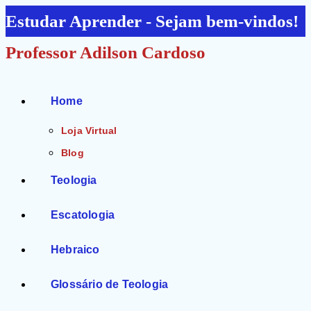
Ir
Estudar Aprender - Sejam bem-vindos!
para
Professor Adilson Cardoso
o
conteúdo
Home
Loja Virtual
Blog
Teologia
Escatologia
Hebraico
Glossário de Teologia