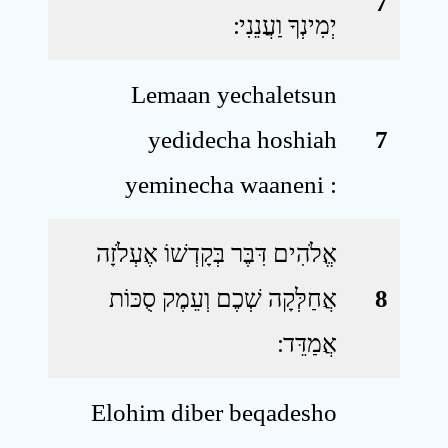
7
יְמִינְךָ וַעֲנֵנִי ׃
Lemaan yechaletsun
yedidecha hoshiah
7
yeminecha waaneni :
אֱלֹהִים דִּבֶּר בְּקָדְשׁוֹ אֶעְלֹזָה
אֲחַלְּקָה שְׁכֶם וְעֵמֶק סֻכּוֹת
8
אֲמַדֵּד ׃
Elohim diber beqadesho