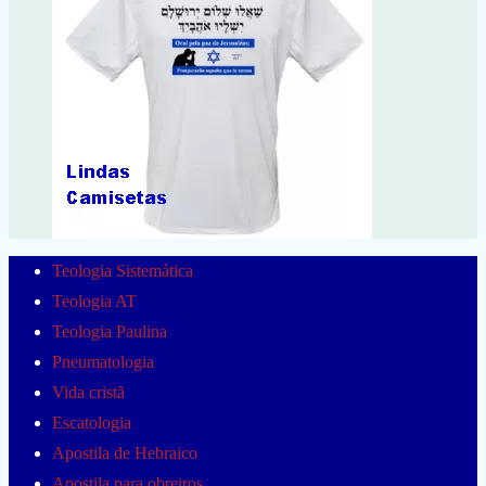
Teologia Sistemática
Teologia AT
Teologia Paulina
Pneumatologia
Vida cristã
Escatologia
Apostila de Hebraico
Apostila para obreiros