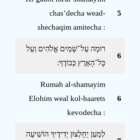
chas’decha wead-
5
shechaqim amitecha :
רוּמָה עַל־שָׁמַיִם אֱלֹהִים וְעַל
6
כָּל־הָאָרֶץ כְּבוֹדֶךָ ׃
Rumah al-shamayim
Elohim weal kol-haarets
6
kevodecha :
לְמַעַן יֵחָלְצוּן יְדִידֶיךָ הוֹשִׁיעָה