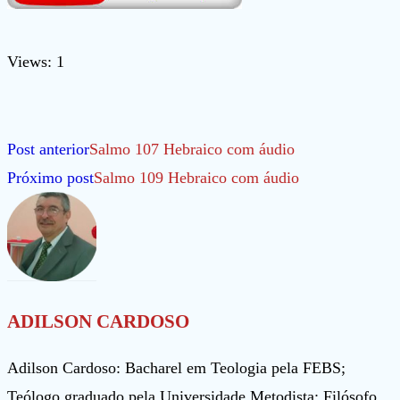
Views: 1
Leia
Post anterior
Salmo 107 Hebraico com áudio
mais
Próximo post
Salmo 109 Hebraico com áudio
artigos
ADILSON CARDOSO
Adilson Cardoso: Bacharel em Teologia pela FEBS;
Teólogo graduado pela Universidade Metodista; Filósofo