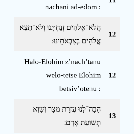
nachani ad-edom :
הֲלֹא־אֱלֹהִים זְנַחְתָּנוּ וְלֹא־תֵצֵא
12
אֱלֹהִים בְּצִבְאֹתֵינוּ ׃
Halo-Elohim z’nach’tanu
welo-tetse Elohim
12
betsiv’otenu :
הָבָה־לָּנוּ עֶזְרָת מִצָּר וְשָׁוְא
13
תְּשׁוּעַת אָדָם ׃