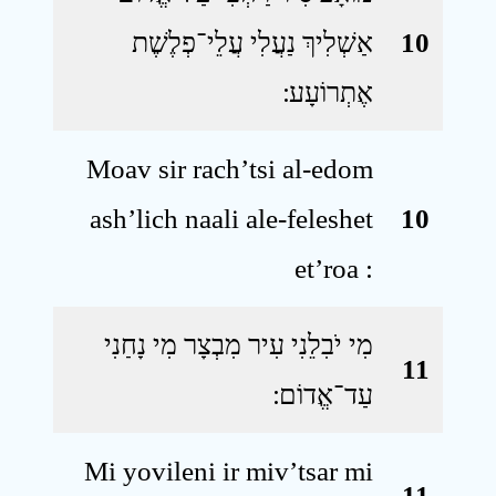
אַשְׁלִיךְ נַעֲלִי עֲלֵי־פְלֶשֶׁת
10
אֶתְרוֹעָע ׃
Moav sir rach’tsi al-edom
ash’lich naali ale-feleshet
10
et’roa :
מִי יֹבִלֵנִי עִיר מִבְצָר מִי נָחַנִי
11
עַד־אֱדוֹם ׃
Mi yovileni ir miv’tsar mi
11