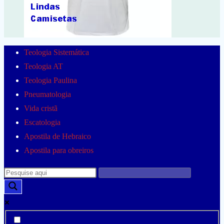
Teologia Sistemática
Teologia AT
Teologia Paulina
Pneumatologia
Vida cristã
Escatologia
Apostila de Hebraico
Apostila para obreiros