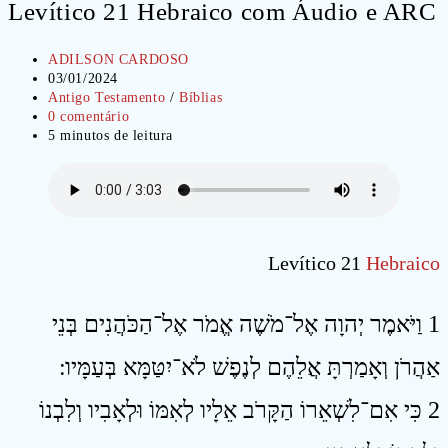
Levítico 21 Hebraico com Áudio e ARC
Autor
ADILSON CARDOSO
do
Post
03/01/2024
post:
publicado:
Categoria
Antigo Testamento
/
Bíblias
do
Comentários
0 comentário
post:
do
Tempo
5 minutos de leitura
post:
de
leitura:
Levítico 21
Hebraico
1 וַיֹּאמֶר יְהוָה אֶל־מֹשֶׁה אֱמֹר אֶל־הַכֹּהֲנִים בְּנֵי
אַהֲרֹן וְאָמַרְתָּ אֲלֵהֶם לְנֶפֶשׁ לֹא־יִטַּמָּא בְּעַמָּיו ׃
2 כִּי אִם־לִשְׁאֵרוֹ הַקָּרֹב אֵלָיו לְאִמּוֹ וּלְאָבִיו וְלִבְנוֹ