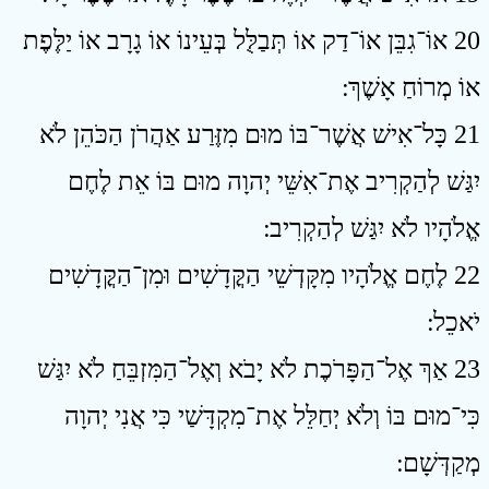
20 אוֹ־גִבֵּן אוֹ־דַק אוֹ תְּבַלֻּל בְּעֵינוֹ אוֹ גָרָב אוֹ יַלֶּפֶת
אוֹ מְרוֹחַ אָשֶׁךְ ׃
21 כָּל־אִישׁ אֲשֶׁר־בּוֹ מוּם מִזֶּרַע אַהֲרֹן הַכֹּהֵן לֹא
יִגַּשׁ לְהַקְרִיב אֶת־אִשֵּׁי יְהוָה מוּם בּוֹ אֵת לֶחֶם
אֱלֹהָיו לֹא יִגַּשׁ לְהַקְרִיב ׃
22 לֶחֶם אֱלֹהָיו מִקָּדְשֵׁי הַקֳּדָשִׁים וּמִן־הַקֳּדָשִׁים
יֹאכֵל ׃
23 אַךְ אֶל־הַפָּרֹכֶת לֹא יָבֹא וְאֶל־הַמִּזְבֵּחַ לֹא יִגַּשׁ
כִּי־מוּם בּוֹ וְלֹא יְחַלֵּל אֶת־מִקְדָּשַׁי כִּי אֲנִי יְהוָה
מְקַדְּשָׁם ׃