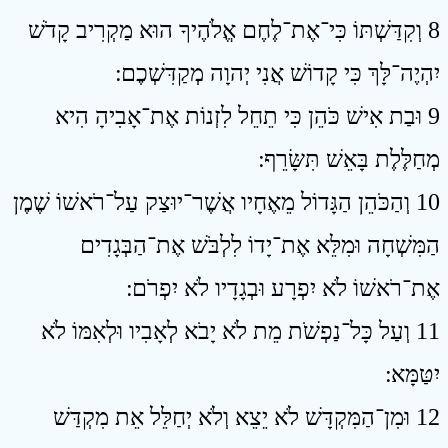
8 וְקִדַּשְׁתּוֹ כִּי־אֶת־לֶחֶם אֱלֹהֶיךָ הוּא מַקְרִיב קָדֹשׁ
יִהְיֶה־לָּךְ כִּי קָדוֹשׁ אֲנִי יְהוָה מְקַדִּשְׁכֶם ׃
9 וּבַת אִישׁ כֹּהֵן כִּי תֵחֵל לִזְנוֹת אֶת־אָבִיהָ הִיא
מְחַלֶּלֶת בָּאֵשׁ תִּשָּׂרֵף ׃
10 וְהַכֹּהֵן הַגָּדוֹל מֵאֶחָיו אֲשֶׁר־יוּצַק עַל־רֹאשׁוֹ שֶׁמֶן
הַמִּשְׁחָה וּמִלֵּא אֶת־יָדוֹ לִלְבֹּשׁ אֶת־הַבְּגָדִים
אֶת־רֹאשׁוֹ לֹא יִפְרָע וּבְגָדָיו לֹא יִפְרֹם ׃
11 וְעַל כָּל־נַפְשֹׁת מֵת לֹא יָבֹא לְאָבִיו וּלְאִמּוֹ לֹא
יִטַּמָּא ׃
12 וּמִן־הַמִּקְדָּשׁ לֹא יֵצֵא וְלֹא יְחַלֵּל אֵת מִקְדַּשׁ