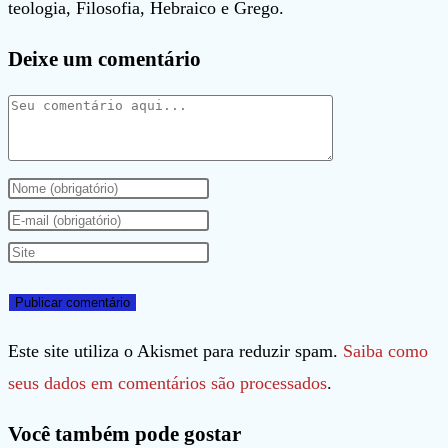
teologia, Filosofia, Hebraico e Grego.
Deixe um comentário
Comentário
Digite
seu
Digite
nome
seu
Digite
ou
endereço
o
nome
de
URL
de
e-
do
Este site utiliza o Akismet para reduzir spam.
Saiba como
usuário
mail
seu
seus dados em comentários são processados
.
para
para
site
Você também pode gostar
comentar
comentar
(opcional)