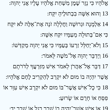
אֱלֹהָיו כִּי נֵזֶר שֶׁמֶן מִשְׁחַת אֱלֹהָיו עָלָיו אֲנִי יְהוָה ׃
13 וְהוּא אִשָּׁה בִבְתוּלֶיהָ יִקָּח ׃
14 אַלְמָנָה וּגְרוּשָׁה וַחֲלָלָה זֹנָה אֶת־אֵלֶּה לֹא יִקָּח
כִּי אִם־בְּתוּלָה מֵעַמָּיו יִקַּח אִשָּׁה ׃
15 וְלֹא־יְחַלֵּל זַרְעוֹ בְּעַמָּיו כִּי אֲנִי יְהוָה מְקַדְּשׁוֹ ׃
16 וַיְדַבֵּר יְהוָה אֶל־מֹשֶׁה לֵּאמֹר ׃
17 דַּבֵּר אֶל־אַהֲרֹן לֵאמֹר אִישׁ מִזַּרְעֲךָ לְדֹרֹתָם
אֲשֶׁר יִהְיֶה בוֹ מוּם לֹא יִקְרַב לְהַקְרִיב לֶחֶם אֱלֹהָיו ׃
18 כִּי כָל־אִישׁ אֲשֶׁר־בּוֹ מוּם לֹא יִקְרָב אִישׁ עִוֵּר אוֹ
פִסֵּחַ אוֹ חָרֻם אוֹ שָׂרוּעַ ׃
19 אוֹ אִישׁ אֲשֶׁר־יִהְיֶה בוֹ שֶׁבֶר רָגֶל אוֹ שֶׁבֶר יָד ׃