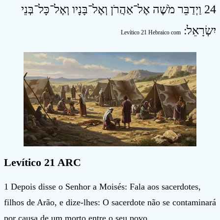
24 וַיְדַבֵּר מֹשֶׁה אֶל־אַהֲרֹן וְאֶל־בָּנָיו וְאֶל־כָּל־בְּנֵי
יִשְׂרָאֵל ׃
Levítico 21 Hebraico com
Levítico 21 ARC
1 Depois disse o Senhor a Moisés: Fala aos sacerdotes,
filhos de Arão, e dize-lhes: O sacerdote não se contaminará
por causa de um morto entre o seu povo,