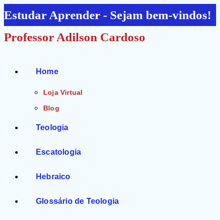
Ir
Estudar Aprender - Sejam bem-vindos!
para
Professor Adilson Cardoso
o
conteúdo
Home
Loja Virtual
Blog
Teologia
Escatologia
Hebraico
Glossário de Teologia