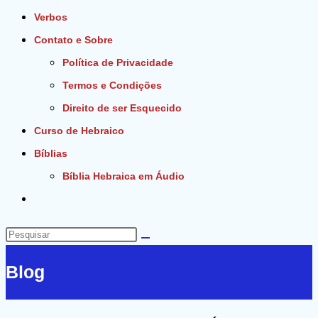
Verbos
Contato e Sobre
Política de Privacidade
Termos e Condições
Direito de ser Esquecido
Curso de Hebraico
Bíblias
Bíblia Hebraica em Áudio
Alternar
pesquisa
do
Pesquisar
site
neste
Blog
site