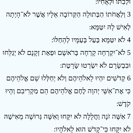
וּלְבִתּוֹ וּלְאָחִיו ׃
3 וְלַאֲחֹתוֹ הַבְּתוּלָה הַקְּרוֹבָה אֵלָיו אֲשֶׁר לֹא־הָיְתָה
לְאִישׁ לָהּ יִטַּמָּא ׃
4 לֹא יִטַּמָּא בַּעַל בְּעַמָּיו לְהֵחַלּוֹ ׃
5 לֹא־יִקְרְחָה קָרְחָה בְּרֹאשָׁם וּפְאַת זְקָנָם לֹא יְגַלֵּחוּ
וּבִבְשָׂרָם לֹא יִשְׂרְטוּ שָׂרָטֶת ׃
6 קְדֹשִׁים יִהְיוּ לֵאלֹהֵיהֶם וְלֹא יְחַלְּלוּ שֵׁם אֱלֹהֵיהֶם
כִּי אֶת־אִשֵּׁי יְהוָה לֶחֶם אֱלֹהֵיהֶם הֵם מַקְרִיבִם וְהָיוּ
קֹדֶשׁ ׃
7 אִשָּׁה זֹנָה וַחֲלָלָה לֹא יִקָּחוּ וְאִשָּׁה גְּרוּשָׁה מֵאִישָׁהּ
לֹא יִקָּחוּ כִּי־קָדֹשׁ הוּא לֵאלֹהָיו ׃