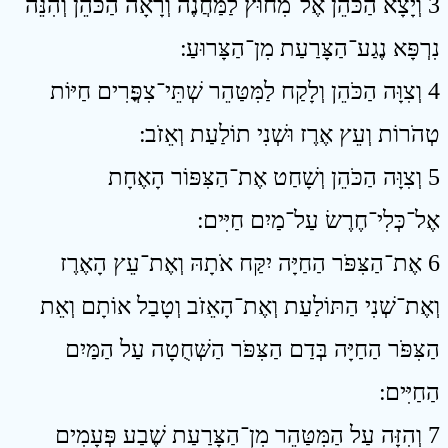
3 וְיָצָא הַכֹּהֵן אֶל־מִחוּץ לַמַּחֲנֶה וְרָאָה הַכֹּהֵן וְהִנֵּה
נִרְפָּא נֶגַע־הַצָּרַעַת מִן־הַצָּרוּעַ ׃
4 וְצִוָּה הַכֹּהֵן וְלָקַח לַמִּטַּהֵר שְׁתֵּי־צִפֳּרִים חַיּוֹת
טְהֹרוֹת וְעֵץ אֶרֶז וּשְׁנִי תוֹלַעַת וְאֵזֹב ׃
5 וְצִוָּה הַכֹּהֵן וְשָׁחַט אֶת־הַצִּפּוֹר הָאֶחָת
אֶל־כְּלִי־חֶרֶשׂ עַל־מַיִם חַיִּים ׃
6 אֶת־הַצִּפֹּר הַחַיָּה יִקַּח אֹתָהּ וְאֶת־עֵץ הָאֶרֶז
וְאֶת־שְׁנִי הַתּוֹלַעַת וְאֶת־הָאֵזֹב וְטָבַל אוֹתָם וְאֵת
הַצִּפֹּר הַחַיָּה בְּדַם הַצִּפֹּר הַשְּׁחֻטָה עַל הַמַּיִם
הַחַיִּים ׃
7 וְהִזָּה עַל הַמִּטַּהֵר מִן־הַצָּרַעַת שֶׁבַע פְּעָמִים