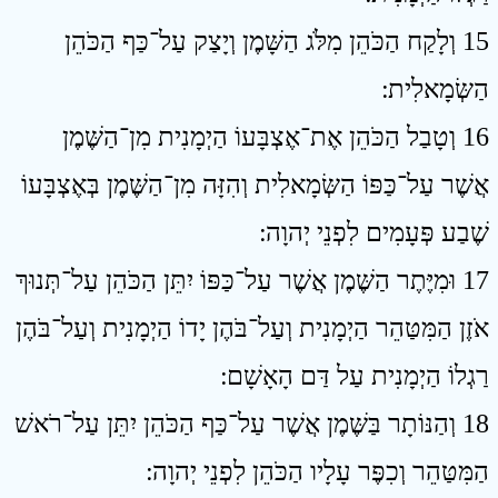
15 וְלָקַח הַכֹּהֵן מִלֹּג הַשָּׁמֶן וְיָצַק עַל־כַּף הַכֹּהֵן
הַשְּׂמָאלִית ׃
16 וְטָבַל הַכֹּהֵן אֶת־אֶצְבָּעוֹ הַיְמָנִית מִן־הַשֶּׁמֶן
אֲשֶׁר עַל־כַּפּוֹ הַשְּׂמָאלִית וְהִזָּה מִן־הַשֶּׁמֶן בְּאֶצְבָּעוֹ
שֶׁבַע פְּעָמִים לִפְנֵי יְהוָה ׃
17 וּמִיֶּתֶר הַשֶּׁמֶן אֲשֶׁר עַל־כַּפּוֹ יִתֵּן הַכֹּהֵן עַל־תְּנוּךְ
אֹזֶן הַמִּטַּהֵר הַיְמָנִית וְעַל־בֹּהֶן יָדוֹ הַיְמָנִית וְעַל־בֹּהֶן
רַגְלוֹ הַיְמָנִית עַל דַּם הָאָשָׁם ׃
18 וְהַנּוֹתָר בַּשֶּׁמֶן אֲשֶׁר עַל־כַּף הַכֹּהֵן יִתֵּן עַל־רֹאשׁ
הַמִּטַּהֵר וְכִפֶּר עָלָיו הַכֹּהֵן לִפְנֵי יְהוָה ׃