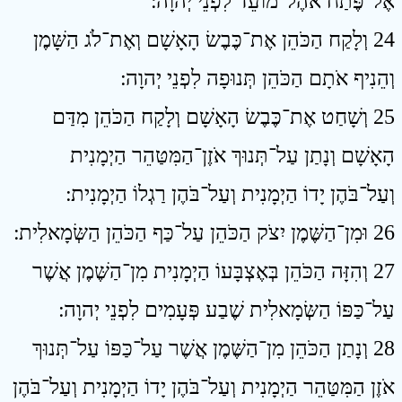
אֶל־פֶּתַח אֹהֶל־מוֹעֵד לִפְנֵי יְהוָה ׃
24 וְלָקַח הַכֹּהֵן אֶת־כֶּבֶשׂ הָאָשָׁם וְאֶת־לֹג הַשָּׁמֶן
וְהֵנִיף אֹתָם הַכֹּהֵן תְּנוּפָה לִפְנֵי יְהוָה ׃
25 וְשָׁחַט אֶת־כֶּבֶשׂ הָאָשָׁם וְלָקַח הַכֹּהֵן מִדַּם
הָאָשָׁם וְנָתַן עַל־תְּנוּךְ אֹזֶן־הַמִּטַּהֵר הַיְמָנִית
וְעַל־בֹּהֶן יָדוֹ הַיְמָנִית וְעַל־בֹּהֶן רַגְלוֹ הַיְמָנִית ׃
26 וּמִן־הַשֶּׁמֶן יִצֹק הַכֹּהֵן עַל־כַּף הַכֹּהֵן הַשְּׂמָאלִית ׃
27 וְהִזָּה הַכֹּהֵן בְּאֶצְבָּעוֹ הַיְמָנִית מִן־הַשֶּׁמֶן אֲשֶׁר
עַל־כַּפּוֹ הַשְּׂמָאלִית שֶׁבַע פְּעָמִים לִפְנֵי יְהוָה ׃
28 וְנָתַן הַכֹּהֵן מִן־הַשֶּׁמֶן אֲשֶׁר עַל־כַּפּוֹ עַל־תְּנוּךְ
אֹזֶן הַמִּטַּהֵר הַיְמָנִית וְעַל־בֹּהֶן יָדוֹ הַיְמָנִית וְעַל־בֹּהֶן