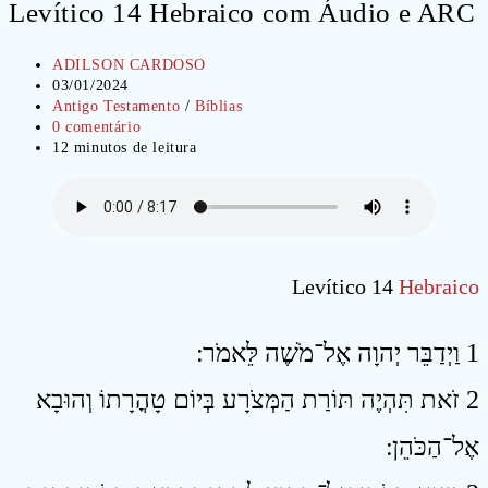
Levítico 14 Hebraico com Áudio e ARC
Autor
ADILSON CARDOSO
do
Post
03/01/2024
post:
publicado:
Categoria
Antigo Testamento
/
Bíblias
do
Comentários
0 comentário
post:
do
Tempo
12 minutos de leitura
post:
de
leitura:
Levítico 14
Hebraico
1 וַיְדַבֵּר יְהוָה אֶל־מֹשֶׁה לֵּאמֹר ׃
2 זֹאת תִּהְיֶה תּוֹרַת הַמְּצֹרָע בְּיוֹם טָהֳרָתוֹ וְהוּבָא
אֶל־הַכֹּהֵן ׃