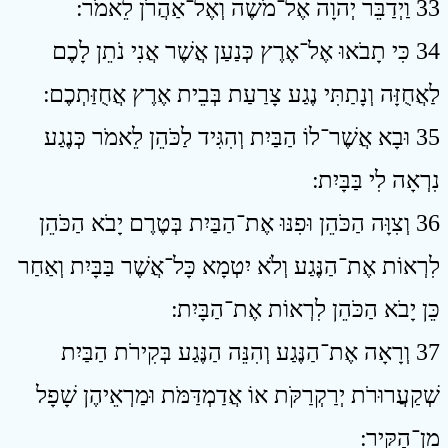
33 וַיְדַבֵּר יְהוָה אֶל־מֹשֶׁה וְאֶל־אַהֲרֹן לֵאמֹר ׃
34 כִּי תָבֹאוּ אֶל־אֶרֶץ כְּנַעַן אֲשֶׁר אֲנִי נֹתֵן לָכֶם
לַאֲחֻזָּה וְנָתַתִּי נֶגַע צָרַעַת בְּבֵית אֶרֶץ אֲחֻזַּתְכֶם ׃
35 וּבָא אֲשֶׁר־לוֹ הַבַּיִת וְהִגִּיד לַכֹּהֵן לֵאמֹר כְּנֶגַע
נִרְאָה לִי בַּבָּיִת ׃
36 וְצִוָּה הַכֹּהֵן וּפִנּוּ אֶת־הַבַּיִת בְּטֶרֶם יָבֹא הַכֹּהֵן
לִרְאוֹת אֶת־הַנֶּגַע וְלֹא יִטְמָא כָּל־אֲשֶׁר בַּבָּיִת וְאַחַר
כֵּן יָבֹא הַכֹּהֵן לִרְאוֹת אֶת־הַבָּיִת ׃
37 וְרָאָה אֶת־הַנֶּגַע וְהִנֵּה הַנֶּגַע בְּקִירֹת הַבַּיִת
שְׁקַעֲרוּרֹת יְרַקְרַקֹּת אוֹ אֲדַמְדַּמֹּת וּמַרְאֵיהֶן שָׁפָל
מִן־הַקִּיר ׃