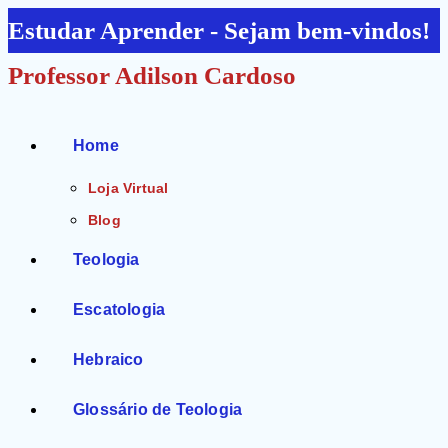
Ir
Estudar Aprender - Sejam bem-vindos!
para
Professor Adilson Cardoso
o
conteúdo
Home
Loja Virtual
Blog
Teologia
Escatologia
Hebraico
Glossário de Teologia