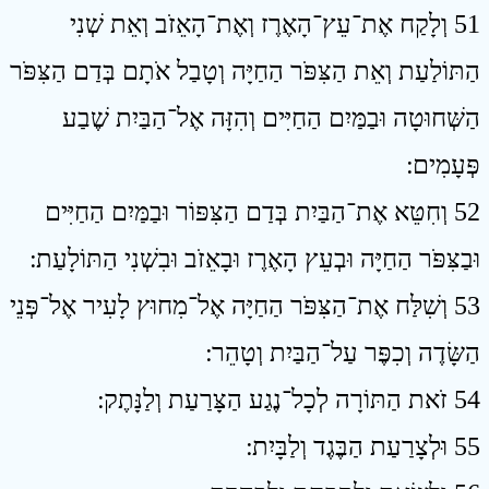
51 וְלָקַח אֶת־עֵץ־הָאֶרֶז וְאֶת־הָאֵזֹב וְאֵת שְׁנִי
הַתּוֹלַעַת וְאֵת הַצִּפֹּר הַחַיָּה וְטָבַל אֹתָם בְּדַם הַצִּפֹּר
הַשְּׁחוּטָה וּבַמַּיִם הַחַיִּים וְהִזָּה אֶל־הַבַּיִת שֶׁבַע
פְּעָמִים ׃
52 וְחִטֵּא אֶת־הַבַּיִת בְּדַם הַצִּפּוֹר וּבַמַּיִם הַחַיִּים
וּבַצִּפֹּר הַחַיָּה וּבְעֵץ הָאֶרֶז וּבָאֵזֹב וּבִשְׁנִי הַתּוֹלָעַת ׃
53 וְשִׁלַּח אֶת־הַצִּפֹּר הַחַיָּה אֶל־מִחוּץ לָעִיר אֶל־פְּנֵי
הַשָּׂדֶה וְכִפֶּר עַל־הַבַּיִת וְטָהֵר ׃
54 זֹאת הַתּוֹרָה לְכָל־נֶגַע הַצָּרַעַת וְלַנָּתֶק ׃
55 וּלְצָרַעַת הַבֶּגֶד וְלַבָּיִת ׃