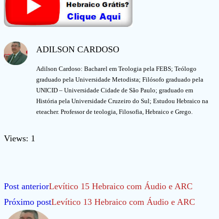
ADILSON CARDOSO
Adilson Cardoso: Bacharel em Teologia pela FEBS; Teólogo
graduado pela Universidade Metodista; Filósofo graduado pela
UNICID – Universidade Cidade de São Paulo; graduado em
História pela Universidade Cruzeiro do Sul; Estudou Hebraico na
eteacher. Professor de teologia, Filosofia, Hebraico e Grego.
Views: 1
Leia
Post anterior
Levítico 15 Hebraico com Áudio e ARC
mais
Próximo post
Levítico 13 Hebraico com Áudio e ARC
artigos