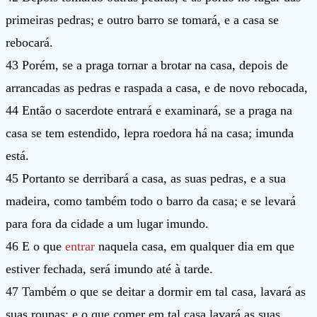
primeiras pedras; e outro barro se tomará, e a casa se
rebocará.
43 Porém, se a praga tornar a brotar na casa, depois de
arrancadas as pedras e raspada a casa, e de novo rebocada,
44 Então o sacerdote entrará e examinará, se a praga na
casa se tem estendido, lepra roedora há na casa; imunda
está.
45 Portanto se derribará a casa, as suas pedras, e a sua
madeira, como também todo o barro da casa; e se levará
para fora da cidade a um lugar imundo.
46 E o que
entrar
naquela casa, em qualquer dia em que
estiver fechada, será imundo até à tarde.
47 Também o que se deitar a dormir em tal casa, lavará as
suas roupas; e o que comer em tal casa lavará as suas