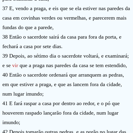
37 E, vendo a praga, e eis que se ela estiver nas paredes da
casa em covinhas verdes ou vermelhas, e parecerem mais
fundas do que a parede,
38 Então o sacerdote sairá da casa para fora da porta, e
fechará a casa por sete dias.
39 Depois, ao sétimo dia o sacerdote voltará, e examinará;
e se
vir
que a praga nas paredes da casa se tem estendido,
40 Então o sacerdote ordenará que arranquem as pedras,
em que estiver a praga, e que as lancem fora da cidade,
num lugar imundo;
41 E fará raspar a casa por dentro ao redor, e o pó que
houverem raspado lançarão fora da cidade, num lugar
imundo;
42 Depois tomarão outras pedras, e as porão no lugar das