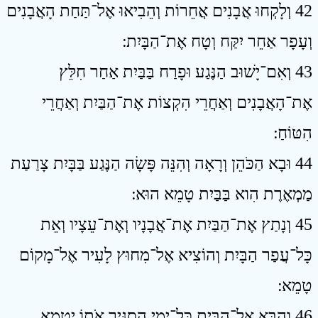
42 וְלָקְחוּ אֲבָנִים אֲחֵרוֹת וְהֵבִיאוּ אֶל־תַּחַת הָאֲבָנִים
וְעָפָר אַחֵר יִקַּח וְטָח אֶת־הַבָּיִת ׃
43 וְאִם־יָשׁוּב הַנֶּגַע וּפָרַח בַּבַּיִת אַחַר חִלֵּץ
אֶת־הָאֲבָנִים וְאַחֲרֵי הִקְצוֹת אֶת־הַבַּיִת וְאַחֲרֵי
הִטּוֹחַ ׃
44 וּבָא הַכֹּהֵן וְרָאָה וְהִנֵּה פָּשָׂה הַנֶּגַע בַּבָּיִת צָרַעַת
מַמְאֶרֶת הִוא בַּבַּיִת טָמֵא הוּא ׃
45 וְנָתַץ אֶת־הַבַּיִת אֶת־אֲבָנָיו וְאֶת־עֵצָיו וְאֵת
כָּל־עֲפַר הַבָּיִת וְהוֹצִיא אֶל־מִחוּץ לָעִיר אֶל־מָקוֹם
טָמֵא ׃
46 וְהַבָּא אֶל־הַבַּיִת כָּל־יְמֵי הִסְגִּיר אֹתוֹ יִטְמָא