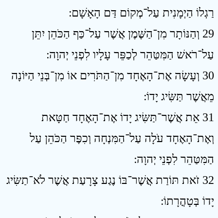
רַגְלוֹ הַיְמָנִית עַל־מְקוֹם דַּם הָאָשָׁם ׃
29 וְהַנּוֹתָר מִן־הַשֶּׁמֶן אֲשֶׁר עַל־כַּף הַכֹּהֵן יִתֵּן
עַל־רֹאשׁ הַמִּטַּהֵר לְכַפֵּר עָלָיו לִפְנֵי יְהוָה ׃
30 וְעָשָׂה אֶת־הָאֶחָד מִן־הַתֹּרִים אוֹ מִן־בְּנֵי הַיּוֹנָה
מֵאֲשֶׁר תַּשִּׂיג יָדוֹ ׃
31 אֵת אֲשֶׁר־תַּשִּׂיג יָדוֹ אֶת־הָאֶחָד חַטָּאת
וְאֶת־הָאֶחָד עֹלָה עַל־הַמִּנְחָה וְכִפֶּר הַכֹּהֵן עַל
הַמִּטַּהֵר לִפְנֵי יְהוָה ׃
32 זֹאת תּוֹרַת אֲשֶׁר־בּוֹ נֶגַע צָרָעַת אֲשֶׁר לֹא־תַשִּׂיג
יָדוֹ בְּטָהֳרָתוֹ ׃