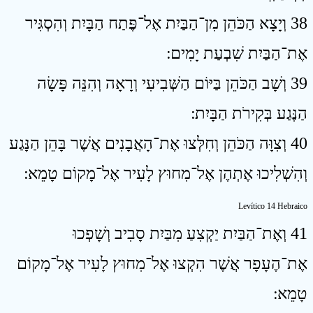
38 וְיָצָא הַכֹּהֵן מִן־הַבַּיִת אֶל־פֶּתַח הַבָּיִת וְהִסְגִּיר
אֶת־הַבַּיִת שִׁבְעַת יָמִים ׃
39 וְשָׁב הַכֹּהֵן בַּיּוֹם הַשְּׁבִיעִי וְרָאָה וְהִנֵּה פָּשָׂה
הַנֶּגַע בְּקִירֹת הַבָּיִת ׃
40 וְצִוָּה הַכֹּהֵן וְחִלְּצוּ אֶת־הָאֲבָנִים אֲשֶׁר בָּהֵן הַנָּגַע
וְהִשְׁלִיכוּ אֶתְהֶן אֶל־מִחוּץ לָעִיר אֶל־מָקוֹם טָמֵא ׃
Levítico 14 Hebraico
41 וְאֶת־הַבַּיִת יַקְצִעַ מִבַּיִת סָבִיב וְשָׁפְכוּ
אֶת־הֶעָפָר אֲשֶׁר הִקְצוּ אֶל־מִחוּץ לָעִיר אֶל־מָקוֹם
טָמֵא ׃