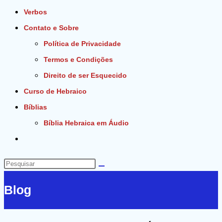
Verbos
Contato e Sobre
Política de Privacidade
Termos e Condições
Direito de ser Esquecido
Curso de Hebraico
Bíblias
Bíblia Hebraica em Áudio
Alternar
pesquisa
do
Pesquisar
site
neste
Blog
site