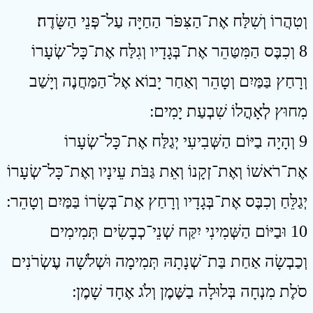
וְטִהֲרוֹ וְשִׁלַּח אֶת־הַצִּפֹּר הַחַיָּה עַל־פְּנֵי הַשָּׂדֶה׃
8 וְכִבֶּס הַמִּטַּהֵר אֶת־בְּגָדָיו וְגִלַּח אֶת־כָּל־שְׂעָרוֹ
וְרָחַץ בַּמַּיִם וְטָהֵר וְאַחַר יָבוֹא אֶל־הַמַּחֲנֶה וְיָשַׁב
מִחוּץ לְאָהֳלוֹ שִׁבְעַת יָמִים ׃
9 וְהָיָה בַיּוֹם הַשְּׁבִיעִי יְגַלַּח אֶת־כָּל־שְׂעָרוֹ
אֶת־רֹאשׁוֹ וְאֶת־זְקָנוֹ וְאֵת גַּבֹּת עֵינָיו וְאֶת־כָּל־שְׂעָרוֹ
יְגַלֵּחַ וְכִבֶּס אֶת־בְּגָדָיו וְרָחַץ אֶת־בְּשָׂרוֹ בַּמַּיִם וְטָהֵר ׃
10 וּבַיּוֹם הַשְּׁמִינִי יִקַּח שְׁנֵי־כְבָשִׂים תְּמִימִים
וְכַבְשָׂה אַחַת בַּת־שְׁנָתָהּ תְּמִימָה וּשְׁלֹשָׁה עֶשְׂרֹנִים
סֹלֶת מִנְחָה בְּלוּלָה בַשֶּׁמֶן וְלֹג אֶחָד שָׁמֶן ׃