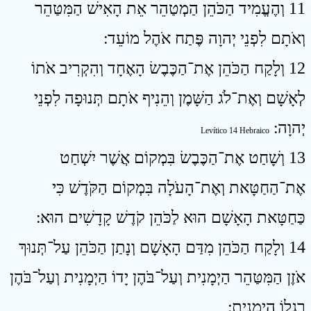
11 וְהֶעֱמִיד הַכֹּהֵן הַמְטַהֵר אֵת הָאִישׁ הַמִּטַּהֵר
וְאֹתָם לִפְנֵי יְהוָה פֶּתַח אֹהֶל מוֹעֵד ׃
12 וְלָקַח הַכֹּהֵן אֶת־הַכֶּבֶשׂ הָאֶחָד וְהִקְרִיב אֹתוֹ
לְאָשָׁם וְאֶת־לֹג הַשָּׁמֶן וְהֵנִיף אֹתָם תְּנוּפָה לִפְנֵי
יְהוָה ׃
Levítico 14 Hebraico
13 וְשָׁחַט אֶת־הַכֶּבֶשׂ בִּמְקוֹם אֲשֶׁר יִשְׁחַט
אֶת־הַחַטָּאת וְאֶת־הָעֹלָה בִּמְקוֹם הַקֹּדֶשׁ כִּי
כַּחַטָּאת הָאָשָׁם הוּא לַכֹּהֵן קֹדֶשׁ קָדָשִׁים הוּא ׃
14 וְלָקַח הַכֹּהֵן מִדַּם הָאָשָׁם וְנָתַן הַכֹּהֵן עַל־תְּנוּךְ
אֹזֶן הַמִּטַּהֵר הַיְמָנִית וְעַל־בֹּהֶן יָדוֹ הַיְמָנִית וְעַל־בֹּהֶן
רַגְלוֹ הַיְמָנִית ׃