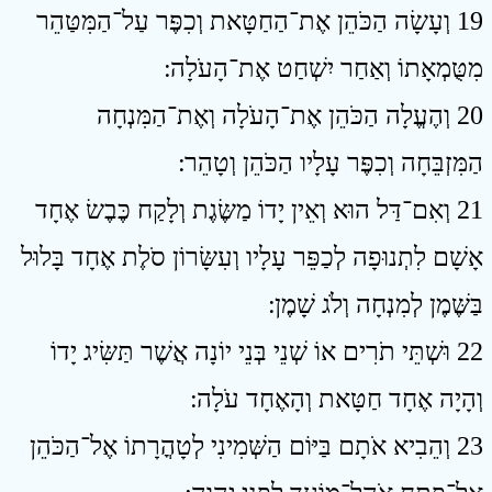
19 וְעָשָׂה הַכֹּהֵן אֶת־הַחַטָּאת וְכִפֶּר עַל־הַמִּטַּהֵר
מִטֻּמְאָתוֹ וְאַחַר יִשְׁחַט אֶת־הָעֹלָה ׃
20 וְהֶעֱלָה הַכֹּהֵן אֶת־הָעֹלָה וְאֶת־הַמִּנְחָה
הַמִּזְבֵּחָה וְכִפֶּר עָלָיו הַכֹּהֵן וְטָהֵר ׃
21 וְאִם־דַּל הוּא וְאֵין יָדוֹ מַשֶּׂגֶת וְלָקַח כֶּבֶשׂ אֶחָד
אָשָׁם לִתְנוּפָה לְכַפֵּר עָלָיו וְעִשָּׂרוֹן סֹלֶת אֶחָד בָּלוּל
בַּשֶּׁמֶן לְמִנְחָה וְלֹג שָׁמֶן ׃
22 וּשְׁתֵּי תֹרִים אוֹ שְׁנֵי בְּנֵי יוֹנָה אֲשֶׁר תַּשִּׂיג יָדוֹ
וְהָיָה אֶחָד חַטָּאת וְהָאֶחָד עֹלָה ׃
23 וְהֵבִיא אֹתָם בַּיּוֹם הַשְּׁמִינִי לְטָהֳרָתוֹ אֶל־הַכֹּהֵן