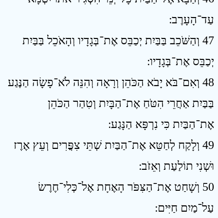
עַד־הָעָרֶב ׃
47 וְהַשֹּׁכֵב בַּבַּיִת יְכַבֵּס אֶת־בְּגָדָיו וְהָאֹכֵל בַּבַּיִת
יְכַבֵּס אֶת־בְּגָדָיו ׃
48 וְאִם־בֹּא יָבֹא הַכֹּהֵן וְרָאָה וְהִנֵּה לֹא־פָשָׂה הַנֶּגַע
בַּבַּיִת אַחֲרֵי הִטֹּחַ אֶת־הַבָּיִת וְטִהַר הַכֹּהֵן
אֶת־הַבַּיִת כִּי נִרְפָּא הַנָּגַע ׃
49 וְלָקַח לְחַטֵּא אֶת־הַבַּיִת שְׁתֵּי צִפֳּרִים וְעֵץ אֶרֶז
וּשְׁנִי תוֹלַעַת וְאֵזֹב ׃
50 וְשָׁחַט אֶת־הַצִּפֹּר הָאֶחָת אֶל־כְּלִי־חֶרֶשׂ
עַל־מַיִם חַיִּים ׃