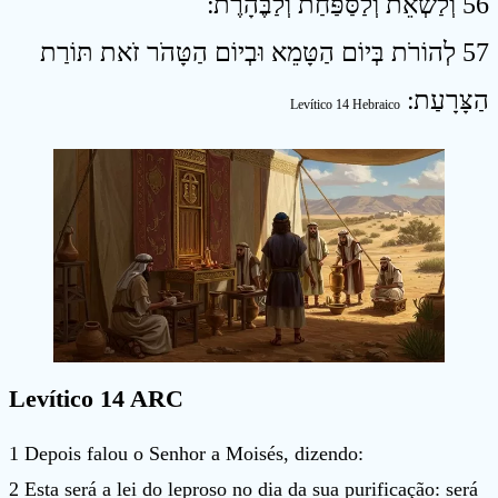
56 וְלַשְׂאֵת וְלַסַּפַּחַת וְלַבֶּהָרֶת ׃
57 לְהוֹרֹת בְּיוֹם הַטָּמֵא וּבְיוֹם הַטָּהֹר זֹאת תּוֹרַת
הַצָּרָעַת ׃
Levítico 14 Hebraico
Levítico 14 ARC
1 Depois falou o Senhor a Moisés, dizendo:
2 Esta será a lei do leproso no dia da sua purificação: será