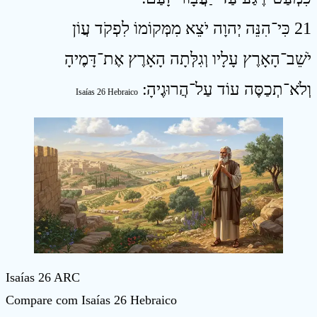
21 כִּי־הִנֵּה יְהוָה יֹצֵא מִמְּקוֹמוֹ לִפְקֹד עֲוֹן
יֹשֵׁב־הָאָרֶץ עָלָיו וְגִלְּתָה הָאָרֶץ אֶת־דָּמֶיהָ
וְלֹא־תְכַסֶּה עוֹד עַל־הֲרוּגֶיהָ ׃
Isaías 26 Hebraico
Isaías 26 ARC
Compare com Isaías 26 Hebraico