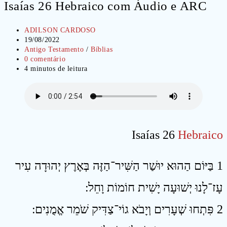
Isaías 26 Hebraico com Áudio e ARC
Autor
ADILSON CARDOSO
do
Post
19/08/2022
post:
publicado:
Categoria
Antigo Testamento
/
Bíblias
do
Comentários
0 comentário
post:
do
Tempo
4 minutos de leitura
post:
de
leitura:
Isaías 26
Hebraico
1 בַּיּוֹם הַהוּא יוּשַׁר הַשִּׁיר־הַזֶּה בְּאֶרֶץ יְהוּדָה עִיר
עָז־לָנוּ יְשׁוּעָה יָשִׁית חוֹמוֹת וָחֵל ׃
2 פִּתְחוּ שְׁעָרִים וְיָבֹא גוֹי־צַדִּיק שֹׁמֵר אֱמֻנִים ׃