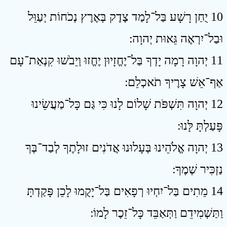
10 יֻחַן רָשָׁע בַּל־לָמַד צֶדֶק בְּאֶרֶץ נְכֹחוֹת יְעַוֵּל
וּבַל־יִרְאֶה גֵּאוּת יְהוָה ׃
11 יְהוָה רָמָה יָדְךָ בַּל־יֶחֱזָיוּן יֶחֱזוּ וְיֵבֹשׁוּ קִנְאַת־עָם
אַף־אֵשׁ צָרֶיךָ תֹאכְלֵם ׃
12 יְהוָה תִּשְׁפֹּת שָׁלוֹם לָנוּ כִּי גַּם כָּל־מַעֲשֵׂינוּ
פָּעַלְתָּ לָּנוּ ׃
13 יְהוָה אֱלֹהֵינוּ בְּעָלוּנוּ אֲדֹנִים זוּלָתֶךָ לְבַד־בְּךָ
נַזְכִּיר שְׁמֶךָ ׃
14 מֵתִים בַּל־יִחְיוּ רְפָאִים בַּל־יָקֻמוּ לָכֵן פָּקַדְתָּ
וַתַּשְׁמִידֵם וַתְּאַבֵּד כָּל־זֵכֶר לָמוֹ ׃