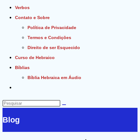
Verbos
Contato e Sobre
Política de Privacidade
Termos e Condições
Direito de ser Esquecido
Curso de Hebraico
Bíblias
Bíblia Hebraica em Áudio
Alternar
pesquisa
do
Pesquisar
site
neste
Blog
site