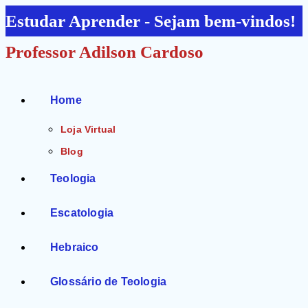
Ir
Estudar Aprender - Sejam bem-vindos!
para
Professor Adilson Cardoso
o
conteúdo
Home
Loja Virtual
Blog
Teologia
Escatologia
Hebraico
Glossário de Teologia