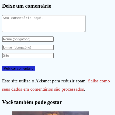
Deixe um comentário
Comentário
Digite
seu
Digite
nome
seu
Digite
ou
endereço
o
nome
de
URL
de
e-
do
Este site utiliza o Akismet para reduzir spam.
Saiba como
usuário
mail
seu
seus dados em comentários são processados
.
para
para
site
Você também pode gostar
comentar
comentar
(opcional)