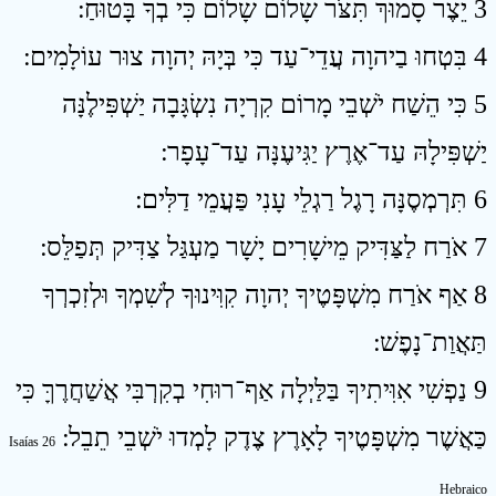
3 יֵצֶר סָמוּךְ תִּצֹּר שָׁלוֹם שָׁלוֹם כִּי בְךָ בָּטוּחַ ׃
4 בִּטְחוּ בַיהוָה עֲדֵי־עַד כִּי בְּיָהּ יְהוָה צוּר עוֹלָמִים ׃
5 כִּי הֵשַׁח יֹשְׁבֵי מָרוֹם קִרְיָה נִשְׂגָּבָה יַשְׁפִּילֶנָּה
יַשְׁפִּילָהּ עַד־אֶרֶץ יַגִּיעֶנָּה עַד־עָפָר ׃
6 תִּרְמְסֶנָּה רָגֶל רַגְלֵי עָנִי פַּעֲמֵי דַלִּים ׃
7 אֹרַח לַצַּדִּיק מֵישָׁרִים יָשָׁר מַעְגַּל צַדִּיק תְּפַלֵּס ׃
8 אַף אֹרַח מִשְׁפָּטֶיךָ יְהוָה קִוִּינוּךָ לְשִׁמְךָ וּלְזִכְרְךָ
תַּאֲוַת־נָפֶשׁ ׃
9 נַפְשִׁי אִוִּיתִיךָ בַּלַּיְלָה אַף־רוּחִי בְקִרְבִּי אֲשַׁחֲרֶךָּ כִּי
כַּאֲשֶׁר מִשְׁפָּטֶיךָ לָאָרֶץ צֶדֶק לָמְדוּ יֹשְׁבֵי תֵבֵל ׃
Isaías 26
Hebraico