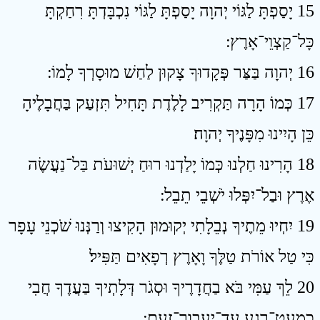
15 יָסַפְתָּ לַגּוֹי יְהוָה יָסַפְתָּ לַגּוֹי נִכְבָּדְתָּ רִחַקְתָּ
כָּל־קַצְוֵי־אָרֶץ ׃
16 יְהוָה בַּצַּר פְּקָדוּךָ צָקוּן לַחַשׁ מוּסָרְךָ לָמוֹ ׃
17 כְּמוֹ הָרָה תַּקְרִיב לָלֶדֶת תָּחִיל תִּזְעַק בַּחֲבָלֶיהָ
כֵּן הָיִינוּ מִפָּנֶיךָ יְהוָה׃
18 הָרִינוּ חַלְנוּ כְּמוֹ יָלַדְנוּ רוּחַ יְשׁוּעֹת בַּל־נַעֲשֶׂה
אֶרֶץ וּבַל־יִפְּלוּ יֹשְׁבֵי תֵבֵל ׃
19 יִחְיוּ מֵתֶיךָ נְבֵלָתִי יְקוּמוּן הָקִיצוּ וְרַנְּנוּ שֹׁכְנֵי עָפָר
כִּי טַל אוֹרֹת טַלֶּךָ וָאָרֶץ רְפָאִים תַּפִּיל׃
20 לֵךְ עַמִּי בֹּא בַחֲדָרֶיךָ וּסְגֹר דְּלָתְיךָ בַּעֲדֶךָ חֲבִי
כִמְעַט־רֶגַע עַד־יַעֲבָור־זָעַם ׃