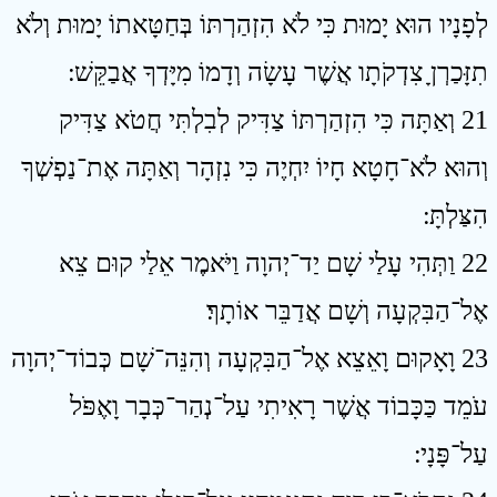
לְפָנָיו הוּא יָמוּת כִּי לֹא הִזְהַרְתּוֹ בְּחַטָּאתוֹ יָמוּת וְלֹא
תִזָּכַרְןָ צִדְקֹתָו אֲשֶׁר עָשָׂה וְדָמוֹ מִיָּדְךָ אֲבַקֵּשׁ ׃
21 וְאַתָּה כִּי הִזְהַרְתּוֹ צַדִּיק לְבִלְתִּי חֲטֹא צַדִּיק
וְהוּא לֹא־חָטָא חָיוֹ יִחְיֶה כִּי נִזְהָר וְאַתָּה אֶת־נַפְשְׁךָ
הִצַּלְתָּ ׃
22 וַתְּהִי עָלַי שָׁם יַד־יְהוָה וַיֹּאמֶר אֵלַי קוּם צֵא
אֶל־הַבִּקְעָה וְשָׁם אֲדַבֵּר אוֹתָךְ׃
23 וָאָקוּם וָאֵצֵא אֶל־הַבִּקְעָה וְהִנֵּה־שָׁם כְּבוֹד־יְהוָה
עֹמֵד כַּכָּבוֹד אֲשֶׁר רָאִיתִי עַל־נְהַר־כְּבָר וָאֶפֹּל
עַל־פָּנָי ׃