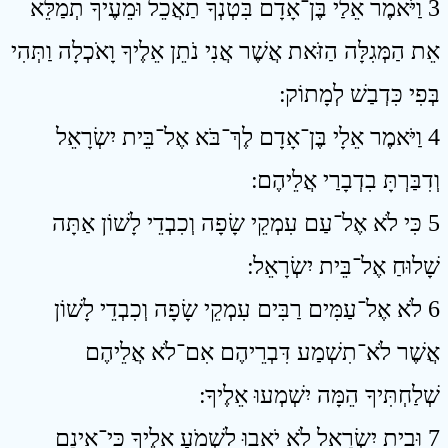
3 וַיֹּאמֶר אֵלַי בֶּן־אָדָם בִּטְנְךָ תַאֲכֵל וּמֵעֶיךָ תְמַלֵּא
אֵת הַמְּגִלָּה הַזֹּאת אֲשֶׁר אֲנִי נֹתֵן אֵלֶיךָ וָאֹכְלָה וַתְּהִי
בְּפִי כִּדְבַשׁ לְמָתוֹק ׃
4 וַיֹּאמֶר אֵלָי בֶּן־אָדָם לֶךְ־בֹּא אֶל־בֵּית יִשְׂרָאֵל
וְדִבַּרְתָּ בִדְבָרַי אֲלֵיהֶם ׃
5 כִּי לֹא אֶל־עַם עִמְקֵי שָׂפָה וְכִבְדֵי לָשׁוֹן אַתָּה
שָׁלוּחַ אֶל־בֵּית יִשְׂרָאֵל ׃
6 לֹא אֶל־עַמִּים רַבִּים עִמְקֵי שָׂפָה וְכִבְדֵי לָשׁוֹן
אֲשֶׁר לֹא־תִשְׁמַע דִּבְרֵיהֶם אִם־לֹא אֲלֵיהֶם
שְׁלַחְתִּיךָ הֵמָּה יִשְׁמְעוּ אֵלֶיךָ ׃
7 וּבֵית יִשְׂרָאֵל לֹא יֹאבוּ לִשְׁמֹעַ אֵלֶיךָ כִּי־אֵינָם