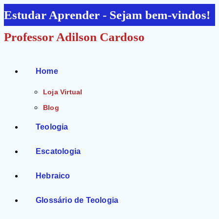
Ir
Estudar Aprender - Sejam bem-vindos!
para
Professor Adilson Cardoso
o
conteúdo
Home
Loja Virtual
Blog
Teologia
Escatologia
Hebraico
Glossário de Teologia