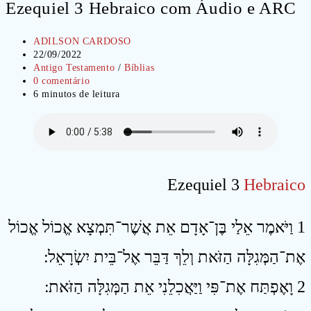
Ezequiel 3 Hebraico com Áudio e ARC
Autor
ADILSON CARDOSO
do
Post
22/09/2022
post:
publicado:
Categoria
Antigo Testamento
/
Bíblias
do
Comentários
0 comentário
post:
do
Tempo
6 minutos de leitura
post:
de
leitura:
Ezequiel 3
Hebraico
1 וַיֹּאמֶר אֵלַי בֶּן־אָדָם אֵת אֲשֶׁר־תִּמְצָא אֱכוֹל אֱכוֹל
אֶת־הַמְּגִלָּה הַזֹּאת וְלֵךְ דַּבֵּר אֶל־בֵּית יִשְׂרָאֵל ׃
2 וָאֶפְתַּח אֶת־פִּי וַיַּאֲכִלֵנִי אֵת הַמְּגִלָּה הַזֹּאת ׃