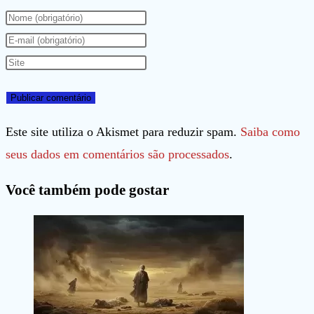
Digite
seu
Digite
nome
seu
Digite
ou
endereço
o
nome
de
URL
de
e-
do
Este site utiliza o Akismet para reduzir spam.
Saiba como
usuário
mail
seu
seus dados em comentários são processados
.
para
para
site
Você também pode gostar
comentar
comentar
(opcional)