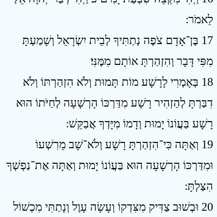
לֵאמֹר ׃
17 בֶּן־אָדָם צֹפֶה נְתַתִּיךָ לְבֵית יִשְׂרָאֵל וְשָׁמַעְתָּ
מִפִּי דָּבָר וְהִזְהַרְתָּ אוֹתָם מִמֶּנִּי׃
18 בְּאָמְרִי לָרָשָׁע מוֹת תָּמוּת וְלֹא הִזְהַרְתּוֹ וְלֹא
דִבַּרְתָּ לְהַזְהִיר רָשָׁע מִדַּרְכּוֹ הָרְשָׁעָה לְחַיֹּתוֹ הוּא
רָשָׁע בַּעֲוֹנוֹ יָמוּת וְדָמוֹ מִיָּדְךָ אֲבַקֵּשׁ ׃
19 וְאַתָּה כִּי־הִזְהַרְתָּ רָשָׁע וְלֹא־שָׁב מֵרִשְׁעוֹ
וּמִדַּרְכּוֹ הָרְשָׁעָה הוּא בַּעֲוֹנוֹ יָמוּת וְאַתָּה אֶת־נַפְשְׁךָ
הִצַּלְתָּ ׃
20 וּבְשׁוּב צַדִּיק מִצִּדְקוֹ וְעָשָׂה עָוֶל וְנָתַתִּי מִכְשׁוֹל