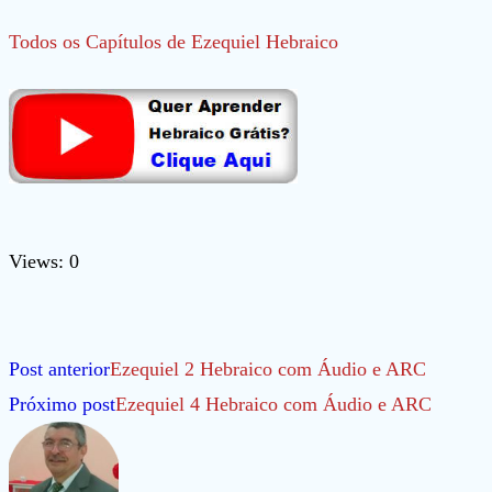
Todos os Capítulos de Ezequiel Hebraico
Views: 0
Leia
Post anterior
Ezequiel 2 Hebraico com Áudio e ARC
mais
Próximo post
Ezequiel 4 Hebraico com Áudio e ARC
artigos