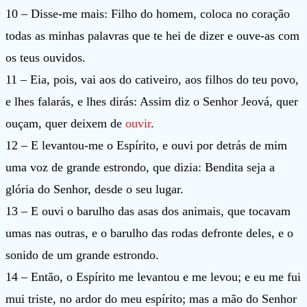
10 – Disse-me mais: Filho do homem, coloca no coração
todas as minhas palavras que te hei de dizer e ouve-as com
os teus ouvidos.
11 – Eia, pois, vai aos do cativeiro, aos filhos do teu povo,
e lhes falarás, e lhes dirás: Assim diz o Senhor Jeová, quer
ouçam, quer deixem de
ouvir
.
12 – E levantou-me o Espírito, e ouvi por detrás de mim
uma voz de grande estrondo, que dizia: Bendita seja a
glória do Senhor, desde o seu lugar.
13 – E ouvi o barulho das asas dos animais, que tocavam
umas nas outras, e o barulho das rodas defronte deles, e o
sonido de um grande estrondo.
14 – Então, o Espírito me levantou e me levou; e eu me fui
mui triste, no ardor do meu espírito; mas a mão do Senhor