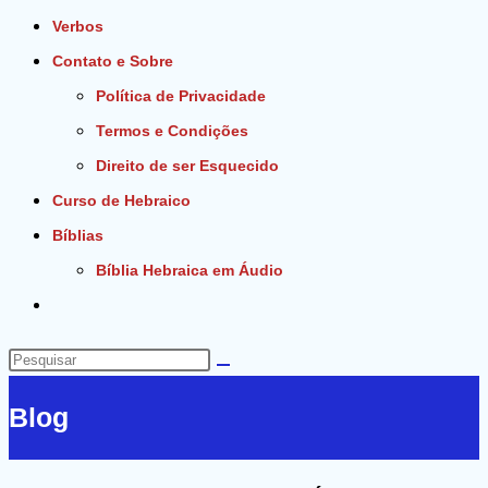
Verbos
Contato e Sobre
Política de Privacidade
Termos e Condições
Direito de ser Esquecido
Curso de Hebraico
Bíblias
Bíblia Hebraica em Áudio
Alternar
pesquisa
do
Pesquisar
site
neste
Blog
site