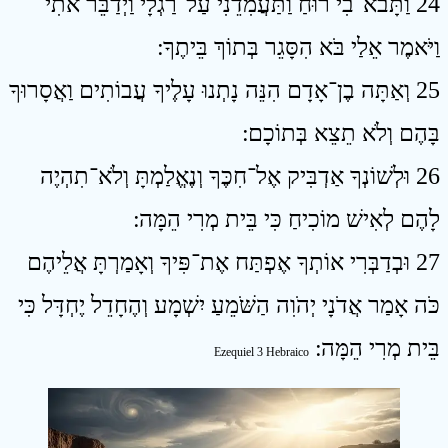
24 וַתָּבֹא־בִי רוּחַ וַתַּעֲמִדֵנִי עַל־רַגְלָי וַיְדַבֵּר אֹתִי
וַיֹּאמֶר אֵלַי בֹּא הִסָּגֵר בְּתוֹךְ בֵּיתֶךָ ׃
25 וְאַתָּה בֶן־אָדָם הִנֵּה נָתְנוּ עָלֶיךָ עֲבוֹתִים וַאֲסָרוּךָ
בָּהֶם וְלֹא תֵצֵא בְּתוֹכָם ׃
26 וּלְשׁוֹנְךָ אַדְבִּיק אֶל־חִכֶּךָ וְנֶאֱלַמְתָּ וְלֹא־תִהְיֶה
לָהֶם לְאִישׁ מוֹכִיחַ כִּי בֵּית מְרִי הֵמָּה ׃
27 וּבְדַבְּרִי אוֹתְךָ אֶפְתַּח אֶת־פִּיךָ וְאָמַרְתָּ אֲלֵיהֶם
כֹּה אָמַר אֲדֹנָי יְהֹוִה הַשֹּׁמֵעַ יִשְׁמָע וְהֶחָדֵל יֶחְדָּל כִּי
בֵּית מְרִי הֵמָּה ׃
Ezequiel 3 Hebraico