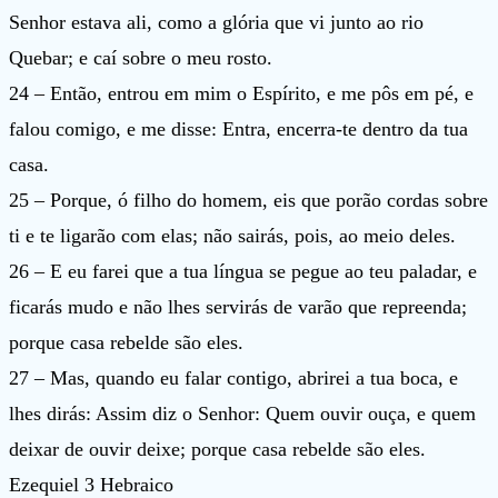
Senhor estava ali, como a glória que vi junto ao rio
Quebar; e caí sobre o meu rosto.
24 – Então, entrou em mim o Espírito, e me pôs em pé, e
falou comigo, e me disse: Entra, encerra-te dentro da tua
casa.
25 – Porque, ó filho do homem, eis que porão cordas sobre
ti e te ligarão com elas; não sairás, pois, ao meio deles.
26 – E eu farei que a tua língua se pegue ao teu paladar, e
ficarás mudo e não lhes servirás de varão que repreenda;
porque casa rebelde são eles.
27 – Mas, quando eu falar contigo, abrirei a tua boca, e
lhes dirás: Assim diz o Senhor: Quem ouvir ouça, e quem
deixar de ouvir deixe; porque casa rebelde são eles.
Ezequiel 3 Hebraico