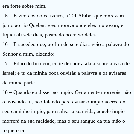
era forte sobre mim.
15 – E vim aos do cativeiro, a Tel-Abibe, que moravam
junto ao rio Quebar, e eu morava onde eles moravam; e
fiquei ali sete dias, pasmado no meio deles.
16 – E sucedeu que, ao fim de sete dias, veio a palavra do
Senhor a mim, dizendo:
17 – Filho do homem, eu te dei por atalaia sobre a casa de
Israel; e tu da minha boca ouvirás a palavra e os avisarás
da minha parte.
18 – Quando eu disser ao ímpio: Certamente morrerás; não
o avisando tu, não falando para avisar o ímpio acerca do
seu caminho ímpio, para salvar a sua vida, aquele ímpio
morrerá na sua maldade, mas o seu sangue da tua mão o
requererei.