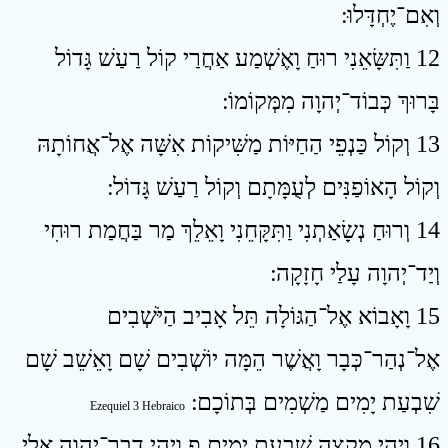
וְאִם־יֶחְדָּלוּ ׃
12 וַתִּשָּׂאֵנִי רוּחַ וָאֶשְׁמַע אַחֲרַי קוֹל רַעַשׁ גָּדוֹל
בָּרוּךְ כְּבוֹד־יְהוָה מִמְּקוֹמוֹ ׃
13 וְקוֹל כַּנְפֵי הַחַיּוֹת מַשִּׁיקוֹת אִשָּׁה אֶל־אֲחוֹתָהּ
וְקוֹל הָאוֹפַנִּים לְעֻמָּתָם וְקוֹל רַעַשׁ גָּדוֹל ׃
14 וְרוּחַ נְשָׂאַתְנִי וַתִּקָּחֵנִי וָאֵלֵךְ מַר בַּחֲמַת רוּחִי
וְיַד־יְהוָה עָלַי חָזָקָה ׃
15 וָאָבוֹא אֶל־הַגּוֹלָה תֵּל אָבִיב הַיֹּשְׁבִים
אֶל־נְהַר־כְּבָר וָאֲשֶׁר הֵמָּה יוֹשְׁבִים שָׁם וָאֵשֵׁב שָׁם
שִׁבְעַת יָמִים מַשְׁמִים בְּתוֹכָם ׃
Ezequiel 3 Hebraico
16 וַיְהִי מִקְצֵה שִׁבְעַת יָמִים פ וַיְהִי דְבַר־יְהוָה אֵלַי