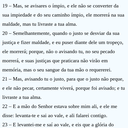
19 – Mas, se avisares o ímpio, e ele não se converter da
sua impiedade e do seu caminho ímpio, ele morrerá na sua
maldade, mas tu livraste a tua alma.
20 – Semelhantemente, quando o justo se desviar da sua
justiça e fizer maldade, e eu puser diante dele um tropeço,
ele morrerá; porque, não o avisando tu, no seu pecado
morrerá, e suas justiças que praticara não virão em
memória, mas o seu sangue da tua mão o requererei.
21 – Mas, avisando tu o justo, para que o justo não peque,
e ele não pecar, certamente viverá, porque foi avisado; e tu
livraste a tua alma.
22 – E a mão do Senhor estava sobre mim ali, e ele me
disse: levanta-te e sai ao vale, e ali falarei contigo.
23 – E levantei-me e saí ao vale, e eis que a glória do