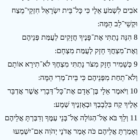
אֹבִים לִשְׁמֹעַ אֵלָי כִּי כָּל־בֵּית יִשְׂרָאֵל חִזְקֵי־מֵצַח
וּקְשֵׁי־לֵב הֵמָּה ׃
8 הִנֵּה נָתַתִּי אֶת־פָּנֶיךָ חֲזָקִים לְעֻמַּת פְּנֵיהֶם
וְאֶת־מִצְחֲךָ חָזָק לְעֻמַּת מִצְחָם ׃
9 כְּשָׁמִיר חָזָק מִצֹּר נָתַתִּי מִצְחֶךָ לֹא־תִירָא אוֹתָם
וְלֹא־תֵחַת מִפְּנֵיהֶם כִּי בֵּית־מְרִי הֵמָּה ׃
10 וַיֹּאמֶר אֵלָי בֶּן־אָדָם אֶת־כָּל־דְּבָרַי אֲשֶׁר אֲדַבֵּר
אֵלֶיךָ קַח בִּלְבָבְךָ וּבְאָזְנֶיךָ שְׁמָע ׃
11 וְלֵךְ בֹּא אֶל־הַגּוֹלָה אֶל־בְּנֵי עַמֶּךָ וְדִבַּרְתָּ אֲלֵיהֶם
וְאָמַרְתָּ אֲלֵיהֶם כֹּה אָמַר אֲדֹנָי יְהֹוִה אִם־יִשְׁמְעוּ