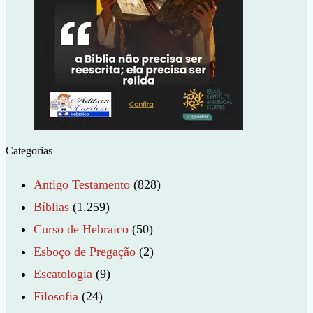
Categorias
Antigo Testamento
(828)
Bíblias
(1.259)
Curso de Hebraico
(50)
Esboço de Pregação
(2)
Escatologia
(9)
Filosofia
(24)