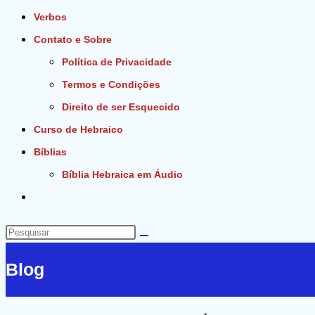
Verbos
Contato e Sobre
Política de Privacidade
Termos e Condições
Direito de ser Esquecido
Curso de Hebraico
Bíblias
Bíblia Hebraica em Áudio
Alternar
pesquisa
do
Pesquisar
site
neste
Blog
site