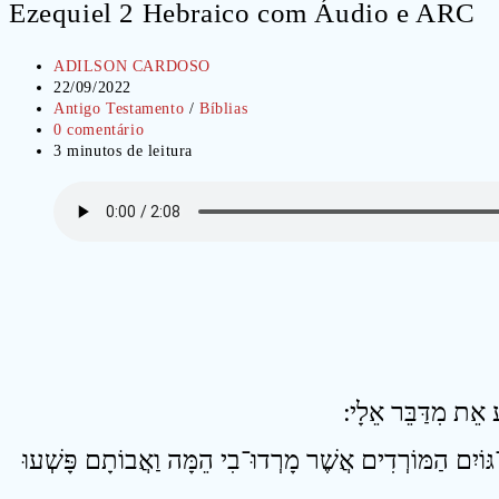
Ezequiel 2 Hebraico com Áudio e ARC
Autor
ADILSON CARDOSO
do
Post
22/09/2022
post:
publicado:
Categoria
Antigo Testamento
/
Bíblias
do
Comentários
0 comentário
post:
do
Tempo
3 minutos de leitura
post:
de
leitura:
3 ּוֹיִם הַמּוֹרְדִים אֲשֶׁר מָרְדוּ־בִי הֵמָּה וַאֲבוֹתָם פָּשְׁעוּ