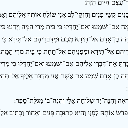
־עֶצֶם הַיּוֹם הַזֶּה ׃
ָּה בֶן־אָדָם אַל־תִּירָא מֵהֶם וּמִדִּבְרֵיהֶם אַל־תִּירָא כִּי סָר
רֵיהֶם אַל־תִּירָא וּמִפְּנֵיהֶם אַל־תֵּחָת כִּי בֵּית מְרִי הֵמָּה ׃
ָּה בֶן־אָדָם שְׁמַע אֵת אֲשֶׁר־אֲנִי מְדַבֵּר אֵלֶיךָ אַל־תְּהִי־מֶ
׃