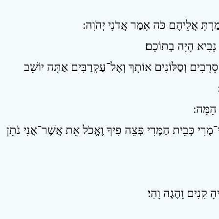
6 ָבִים וְסַלּוֹנִים אוֹתָךְ וְאֶל־עַקְרַבִּים אַתָּה יוֹשֵׁב
8 רִי כְּבֵית הַמֶּרִי פְּצֵה פִיךָ וֶאֱכֹל אֵת אֲשֶׁר־אֲנִי נֹתֵן