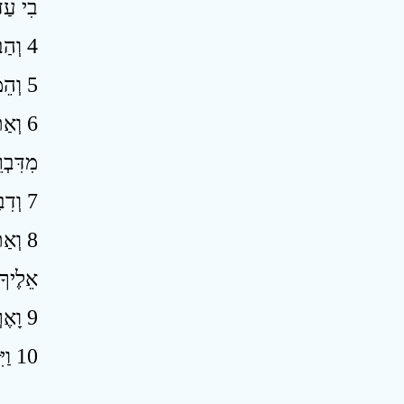
בִי עַד
4 וְהַבָּנִים קְשֵׁי פָנִים וְחִזְקֵי־לֵב אֲנִי שׁוֹלֵחַ אוֹתְךָ אֲלֵיהֶם וְאָמַרְתָּ אֲלֵיהֶם כֹּה אָמַר אֲדֹנָי יְהֹוִה ׃
5 וְהֵמָּה אִם־יִשְׁמְעוּ וְאִם־יֶחְדָּלוּ כִּי בֵּית מְרִי הֵמָּה וְיָדְעוּ כִּי נָבִיא הָיָה בְתוֹכָם׃
וְאַת
מִדִּבְ
7 וְדִבַּרְתָּ אֶת־דְּבָרַי אֲלֵיהֶם אִם־יִשְׁמְעוּ וְאִם־יֶחְדָּלוּ כִּי מְרִי הֵמָּה ׃
וְאַת
אֵלֶיךָ 
9 וָאֶרְאֶה וְהִנֵּה־יָד שְׁלוּחָה אֵלָי וְהִנֵּה־בוֹ מְגִלַּת־סֵפֶר ׃
10 וַיִּפְרֹשׂ אוֹתָהּ לְפָנַי וְהִיא כְתוּבָה פָּנִים וְאָחוֹר וְכָתוּב אֵלֶיהָ קִנִים וָהֶגֶה וָהִי׃