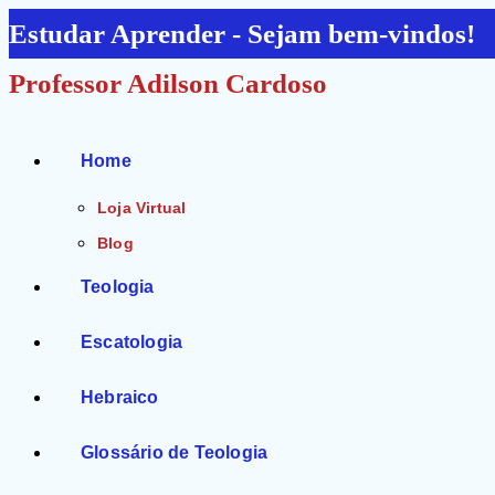
Ir
Estudar Aprender - Sejam bem-vindos!
para
Professor Adilson Cardoso
o
conteúdo
Home
Loja Virtual
Blog
Teologia
Escatologia
Hebraico
Glossário de Teologia