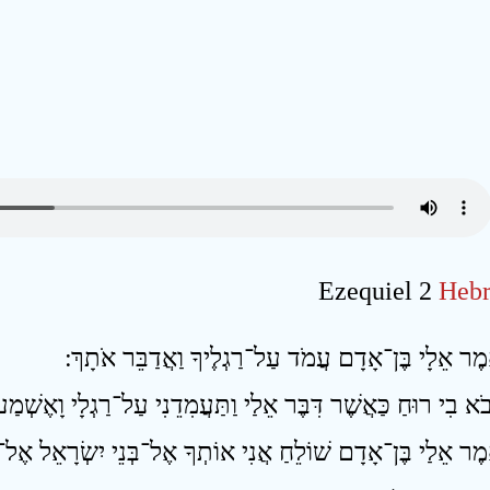
Ezequiel 2
Hebr
אמֶר אֵלַי בֶּן־אָדָם שׁוֹלֵחַ אֲנִי אוֹתְךָ אֶל־בְּנֵי יִשְׂרָאֵל אֶל־ג