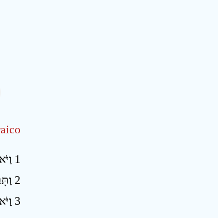
aico
1 וַיֹּאמֶר אֵלָי בֶּן־אָדָם עֲמֹד עַל־רַגְלֶיךָ וַאֲדַבֵּר אֹתָךְ ׃
2 וַתָּבֹא בִי רוּחַ כַּאֲשֶׁר דִּבֶּר אֵלַי וַתַּעֲמִדֵנִי עַל־רַגְלָי וָאֶשְׁמַע אֵת מִדַּבֵּר אֵלָי ׃
וַיֹּ