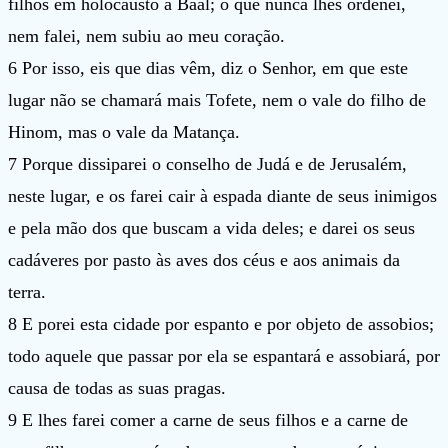
filhos em holocausto a Baal; o que nunca lhes ordenei,
nem falei, nem subiu ao meu coração.
6 Por isso, eis que dias vêm, diz o Senhor, em que este
lugar não se chamará mais Tofete, nem o vale do filho de
Hinom, mas o vale da Matança.
7 Porque dissiparei o conselho de Judá e de Jerusalém,
neste lugar, e os farei cair à espada diante de seus inimigos
e pela mão dos que buscam a vida deles; e darei os seus
cadáveres por pasto às aves dos céus e aos animais da
terra.
8 E porei esta cidade por espanto e por objeto de assobios;
todo aquele que passar por ela se espantará e assobiará, por
causa de todas as suas pragas.
9 E lhes farei comer a carne de seus filhos e a carne de