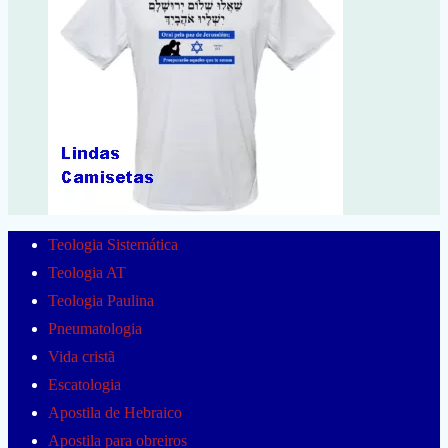
Teologia Sistemática
Teologia AT
Teologia Paulina
Pneumatologia
Vida cristã
Escatologia
Apostila de Hebraico
Apostila para obreiros