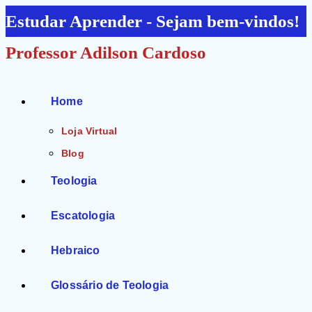
Ir
Estudar Aprender - Sejam bem-vindos!
para
Professor Adilson Cardoso
o
conteúdo
Home
Loja Virtual
Blog
Teologia
Escatologia
Hebraico
Glossário de Teologia