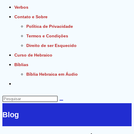
Verbos
Contato e Sobre
Política de Privacidade
Termos e Condições
Direito de ser Esquecido
Curso de Hebraico
Bíblias
Bíblia Hebraica em Áudio
Alternar
pesquisa
do
Pesquisar
site
neste
Blog
site