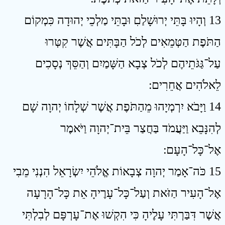
13 וְהָיוּ בָּתֵּי יְרוּשָׁלַםִ וּבָתֵּי מַלְכֵי יְהוּדָה כִּמְקוֹם
הַתֹּפֶת הַטְּמֵאִים לְכֹל הַבָּתִּים אֲשֶׁר קִטְּרוּ
עַל־גַּגֹּתֵיהֶם לְכֹל צְבָא הַשָּׁמַיִם וְהַסֵּךְ נְסָכִים
לֵאלֹהִים אֲחֵרִים ׃
14 וַיָּבֹא יִרְמְיָהוּ מֵהַתֹּפֶת אֲשֶׁר שְׁלָחוֹ יְהוָה שָׁם
לְהִנָּבֵא וַיַּעֲמֹד בַּחֲצַר בֵּית־יְהוָה וַיֹּאמֶר
אֶל־כָּל־הָעָם ׃
15 כֹּה־אָמַר יְהוָה צְבָאוֹת אֱלֹהֵי יִשְׂרָאֵל הִנְנִי מֵבִי
אֶל־הָעִיר הַזֹּאת וְעַל־כָּל־עָרֶיהָ אֵת כָּל־הָרָעָה
אֲשֶׁר דִּבַּרְתִּי עָלֶיהָ כִּי הִקְשׁוּ אֶת־עָרְפָּם לְבִלְתִּי