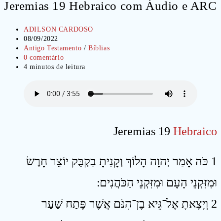
Jeremias 19 Hebraico com Áudio e ARC
Autor
ADILSON CARDOSO
do
Post
08/09/2022
post:
publicado:
Categoria
Antigo Testamento
/
Bíblias
do
Comentários
0 comentário
post:
do
Tempo
4 minutos de leitura
post:
de
leitura:
Jeremias 19
Hebraico
1 כֹּה אָמַר יְהוָה הָלוֹךְ וְקָנִיתָ בַקְבֻּק יוֹצֵר חָרֶשׂ
וּמִזִּקְנֵי הָעָם וּמִזִּקְנֵי הַכֹּהֲנִים ׃
2 וְיָצָאתָ אֶל־גֵּיא בֶן־הִנֹּם אֲשֶׁר פֶּתַח שַׁעַר