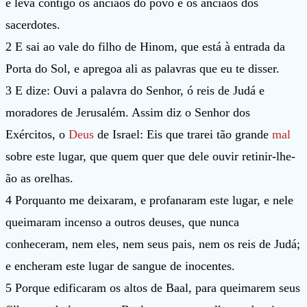
e leva contigo os anciãos do povo e os anciãos dos
sacerdotes.
2 E sai ao vale do filho de Hinom, que está à entrada da
Porta do Sol, e apregoa ali as palavras que eu te disser.
3 E dize: Ouvi a palavra do Senhor, ó reis de Judá e
moradores de Jerusalém. Assim diz o Senhor dos
Exércitos, o
Deus
de Israel: Eis que trarei tão grande
mal
sobre este lugar, que quem quer que dele ouvir retinir-lhe-
ão as orelhas.
4 Porquanto me deixaram, e profanaram este lugar, e nele
queimaram incenso a outros deuses, que nunca
conheceram, nem eles, nem seus pais, nem os reis de Judá;
e encheram este lugar de sangue de inocentes.
5 Porque edificaram os altos de Baal, para queimarem seus