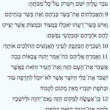
עֹבֵר עָלֶיהָ יִשֹּׁם וְיִשְׁרֹק עַל־כָּל־מַכֹּתֶהָ ׃
9 וְהַאֲכַלְתִּים אֶת־בְּשַׂר בְּנֵיהֶם וְאֵת בְּשַׂר בְּנֹתֵיהֶם
וְאִישׁ בְּשַׂר־רֵעֵהוּ יֹאכֵלוּ בְּמָצוֹר וּבְמָצוֹק אֲשֶׁר יָצִיקוּ
לָהֶם אֹיְבֵיהֶם וּמְבַקְשֵׁי נַפְשָׁם ׃
10 וְשָׁבַרְתָּ הַבַּקְבֻּק לְעֵינֵי הָאֲנָשִׁים הַהֹלְכִים אוֹתָךְ ׃
11 וְאָמַרְתָּ אֲלֵיהֶם כֹּה־אָמַר יְהוָה צְבָאוֹת כָּכָה
אֶשְׁבֹּר אֶת־הָעָם הַזֶּה וְאֶת־הָעִיר הַזֹּאת כַּאֲשֶׁר
יִשְׁבֹּר אֶת־כְּלִי הַיּוֹצֵר אֲשֶׁר לֹא־יוּכַל לְהֵרָפֵה עוֹד
וּבְתֹפֶת יִקְבְּרוּ מֵאֵין מָקוֹם לִקְבּוֹר׃
12 כֵּן־אֶעֱשֶׂה לַמָּקוֹם הַזֶּה נְאֻם־יְהוָה וּלְיוֹשְׁבָיו
וְלָתֵת אֶת־הָעִיר הַזֹּאת כְּתֹפֶת ׃