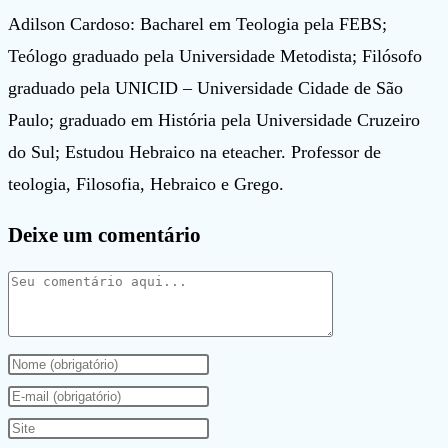
Adilson Cardoso: Bacharel em Teologia pela FEBS;
Teólogo graduado pela Universidade Metodista; Filósofo
graduado pela UNICID – Universidade Cidade de São
Paulo; graduado em História pela Universidade Cruzeiro
do Sul; Estudou Hebraico na eteacher. Professor de
teologia, Filosofia, Hebraico e Grego.
Deixe um comentário
Comentário
Digite
seu
Digite
nome
seu
Digite