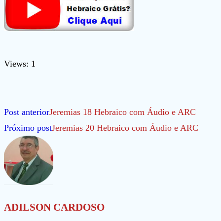
Views: 1
Leia
Post anterior
Jeremias 18 Hebraico com Áudio e ARC
mais
Próximo post
Jeremias 20 Hebraico com Áudio e ARC
artigos
ADILSON CARDOSO