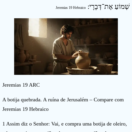
שְׁמוֹעַ אֶת־דְּבָרָי ׃
Jeremias 19 Hebraico
Jeremias 19 ARC
A botija quebrada. A ruína de Jerusalém – Compare com
Jeremias 19 Hebraico
1 Assim diz o Senhor: Vai, e compra uma botija de oleiro,