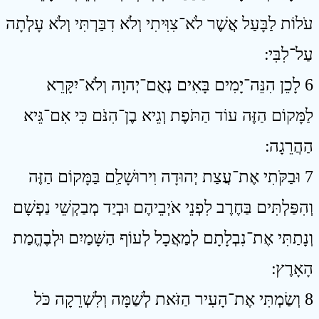
עֹלוֹת לַבָּעַל אֲשֶׁר לֹא־צִוִּיתִי וְלֹא דִבַּרְתִּי וְלֹא עָלְתָה
עַל־לִבִּי ׃
6 לָכֵן הִנֵּה־יָמִים בָּאִים נְאֻם־יְהוָה וְלֹא־יִקָּרֵא
לַמָּקוֹם הַזֶּה עוֹד הַתֹּפֶת וְגֵיא בֶן־הִנֹּם כִּי אִם־גֵּיא
הַהֲרֵגָה ׃
7 וּבַקֹּתִי אֶת־עֲצַת יְהוּדָה וִירוּשָׁלִַם בַּמָּקוֹם הַזֶּה
וְהִפַּלְתִּים בַּחֶרֶב לִפְנֵי אֹיְבֵיהֶם וּבְיַד מְבַקְשֵׁי נַפְשָׁם
וְנָתַתִּי אֶת־נִבְלָתָם לְמַאֲכָל לְעוֹף הַשָּׁמַיִם וּלְבֶהֱמַת
הָאָרֶץ ׃
8 וְשַׂמְתִּי אֶת־הָעִיר הַזֹּאת לְשַׁמָּה וְלִשְׁרֵקָה כֹּל