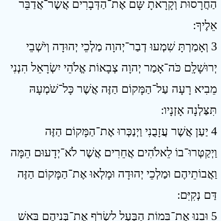
הַחֲרָסוּת וְקָרָאתָ שָּׁם אֶת־הַדְּבָרִים אֲשֶׁר־אֲדַבֵּר
אֵלֶיךָ ׃
3 וְאָמַרְתָּ שִׁמְעוּ דְבַר־יְהוָה מַלְכֵי יְהוּדָה וְיֹשְׁבֵי
יְרוּשָׁלִָם כֹּה־אָמַר יְהוָה צְבָאוֹת אֱלֹהֵי יִשְׂרָאֵל הִנְנִי
מֵבִיא רָעָה עַל־הַמָּקוֹם הַזֶּה אֲשֶׁר כָּל־שֹׁמְעָהּ
תִּצַּלְנָה אָזְנָיו ׃
4 יַעַן אֲשֶׁר עֲזָבֻנִי וַיְנַכְּרוּ אֶת־הַמָּקוֹם הַזֶּה
וַיְקַטְּרוּ־בוֹ לֵאלֹהִים אֲחֵרִים אֲשֶׁר לֹא־יְדָעוּם הֵמָּה
וַאֲבוֹתֵיהֶם וּמַלְכֵי יְהוּדָה וּמָלְאוּ אֶת־הַמָּקוֹם הַזֶּה
דַּם נְקִיִּם ׃
5 וּבָנוּ אֶת־בָּמוֹת הַבַּעַל לִשְׂרֹף אֶת־בְּנֵיהֶם בָּאֵשׁ