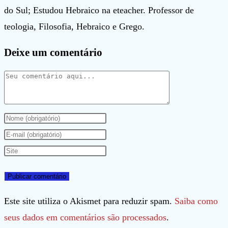
do Sul; Estudou Hebraico na eteacher. Professor de
teologia, Filosofia, Hebraico e Grego.
Deixe um comentário
Comentário
Digite
seu
Digite
nome
seu
Digite
ou
endereço
o
nome
de
URL
de
e-
do
Este site utiliza o Akismet para reduzir spam.
Saiba como
usuário
mail
seu
seus dados em comentários são processados
.