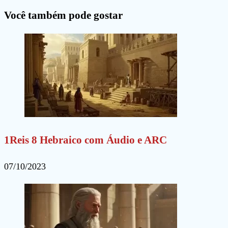
para
para
site
Você também pode gostar
comentar
comentar
(opcional)
1Reis 8 Hebraico com Áudio e ARC
07/10/2023